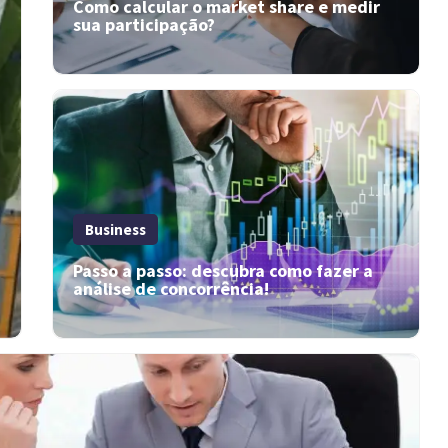
Como calcular o market share e medir
sua participação?
Business
Passo a passo: descubra como fazer a
análise de concorrência!
Como calcular o market share e
medir sua participação?