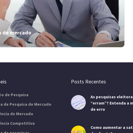
Aprenda como calcular o market share da sua
empresa neste artigo. Veja seu tamanho no
mercado e vença a concorrência com dados
reais!
sa de mercado
Passo a passo: descubra como fazer
a análise de concorrência!
eis
Posts Recentes
Como fazer a análise de concorrência? No artigo,
to de Pesquisa
As pesquisas eleitora
a Insider apresenta 8 passos importantes para
“erram”? Entenda a 
você garantir bons resultados!
a de Pesquisa de Mercado
de erro
gência de Mercado
gência Competitiva
Como aumentar a sat
a de pesquisas