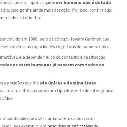
gências
, porém, aponta que
o ser humano não é dotado
alho, isso ganha ainda mais atenção. Por isso, confira aqui
 mercado de trabalho.
senvolvido em 1980, pelo psicólogo Howard Gardner, que
envolver suas capacidades cognitivas de maneira única.
imutável, ela depende muito do contexto e da situação
todos os seres humanos já nascem com todos os
s e aptidões que lhe
são únicas e domina áreas
eas foram definidas como um tipo diferente de inteligência
divíduo.
a à habilidade que o ser humano tem de lidar com
e ajuda, por exemplo, em
pesquisas quantitativas
de