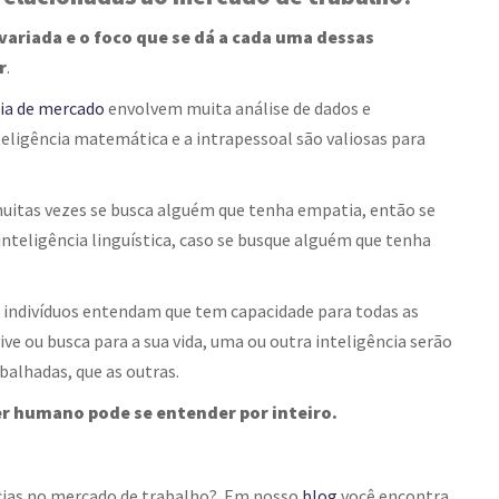
variada e o foco que se dá a cada uma dessas
r
.
cia de mercado
envolvem muita análise de dados e
eligência matemática e a intrapessoal são valiosas para
itas vezes se busca alguém que tenha empatia, então se
inteligência linguística, caso se busque alguém que tenha
s indivíduos entendam que tem capacidade para todas as
ve ou busca para a sua vida, uma ou outra inteligência serão
balhadas, que as outras.
er humano pode se entender por inteiro.
cias
no mercado de trabalho? Em nosso
blog
v
ocê encontra