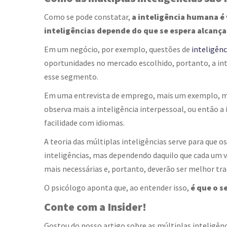
Como se pode constatar,
a inteligência humana é 
inteligências depende do que se espera alcança
Em um negócio, por exemplo, questões de
inteligên
oportunidades no mercado escolhido, portanto, a int
esse segmento.
Em uma entrevista de emprego, mais um exemplo, mu
observa mais a inteligência interpessoal, ou então a 
facilidade com idiomas.
A teoria das
múltiplas inteligências
serve para que o
inteligências, mas dependendo daquilo que cada um vi
mais necessárias e, portanto, deverão ser melhor tra
O psicólogo aponta que, ao entender isso,
é que o s
Conte com a Insider!
Gostou do nosso artigo sobre as
múltiplas inteligên