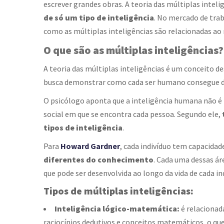
escrever grandes obras. A teoria das
múltiplas inteli
de só um tipo de inteligência
. No mercado de trab
como as
múltiplas inteligências
são relacionadas ao
O que são as
múltiplas inteligências
?
A teoria das
múltiplas inteligências
é um conceito de
busca demonstrar como cada ser humano consegue des
O psicólogo aponta que a inteligência humana não é 
social em que se encontra cada pessoa. Segundo ele,
tipos de inteligência
.
Para
Howard Gardner
,
cada indivíduo tem capacidade
diferentes do conhecimento
. Cada uma dessas ár
que pode ser desenvolvida ao longo da vida de cada in
Tipos de
múltiplas inteligências
:
Inteligência lógico-matemática:
é relacionad
raciocínios dedutivos e conceitos matemáticos, o qu