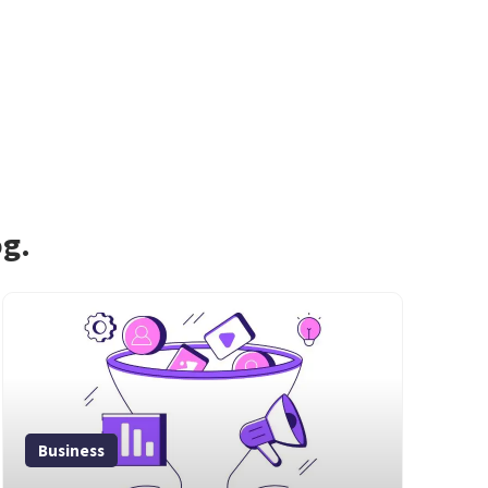
og.
Business