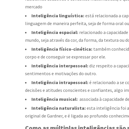
mercado
Inteligência linguística:
está relacionada a cap
linguagem de maneira perfeita, seja de forma oral ou 
Inteligência espacial:
relacionado a capacidade
mundo, seja através da cor, da forma, da textura ou do
Inteligência físico-cinética:
também conhecida 
corpo e de conseguir se expressar por ele.
Inteligência interpessoal:
diz respeito a capa
sentimentos e motivações do outro.
Inteligência intrapessoal:
é relacionado a se c
decisões e atitudes conscientes e confiantes, algo 
Inteligência musical:
associada à capacidade de
Inteligência naturalista:
esta inteligência foi
original de Gardner, e é ligada ao profundo conheci
Como as
múltiplas inteligências
são 