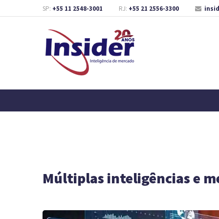
SP:
+55 11 2548-3001
RJ:
+55 21 2556-3300
insi
Múltiplas inteligências e 