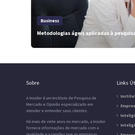
Business
Metodologias ágeis aplicadas à pesqui
Como entender o comportamento
do consumidor com dados?
Sobre
Links Út
Quer entender o comportamento do consumidor
com dados? Veja como analisar informações e
Institu
A Insider é um Instituto de Pesquisa de
tomar decisões mais estratégicas ao longo deste
Mercado e Opinião especializado em
conteúdo!
Empres
atender e entender seus clientes.
Inteli
Há mais de vinte anos no mercado, a Insider
Inteli
fornece informações de mercado com a
qualidade e a rapidez que as empresas
Empres