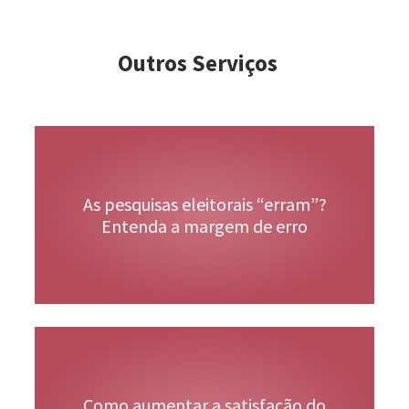
Outros Serviços
Veja Mais
As pesquisas eleitorais “erram”?
Entenda a margem de erro
Veja Mais
Como aumentar a satisfação do