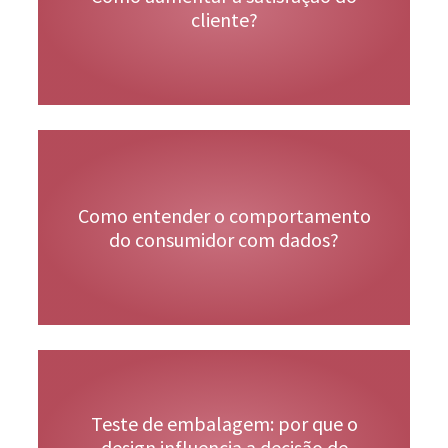
cliente?
Veja Mais
Como entender o comportamento
do consumidor com dados?
Teste de embalagem: por que o
Veja Mais
design influencia a decisão de