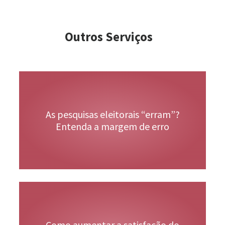
Outros Serviços
Veja Mais
As pesquisas eleitorais “erram”?
Entenda a margem de erro
Veja Mais
Como aumentar a satisfação do