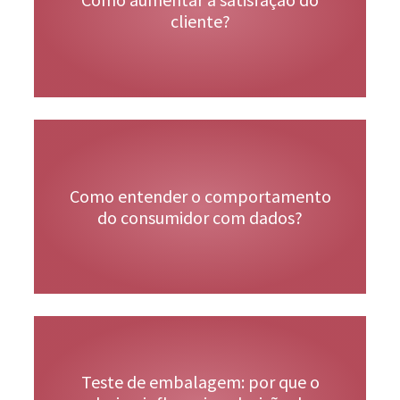
cliente?
Veja Mais
Como entender o comportamento
do consumidor com dados?
Teste de embalagem: por que o
Veja Mais