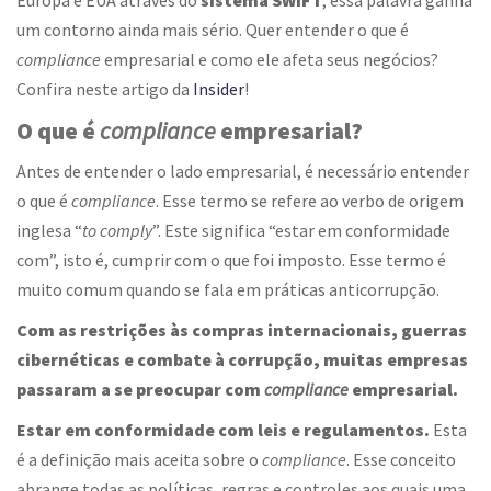
Europa e EUA através do
sistema SWIFT
, essa palavra ganha
um contorno ainda mais sério. Quer entende
r o que é
compliance
empresarial
e como ele afeta seus negócios?
Confira neste artigo da
Insider
!
O que é
compliance
empresarial
?
Antes de entender o lado empresarial, é necessário entender
o que é
compliance
. Esse termo se refere ao verbo de origem
inglesa “
to comply
”. Este significa “estar em conformidade
com”, isto é, cumprir com o que foi imposto. Esse termo é
muito comum quando se fala em práticas anticorrupção.
Com as restrições às compras internacionais, guerras
cibernéticas e combate à corrupção, muitas empresas
passaram a se preocupar com
compliance
empresarial
.
Estar em conformidade com leis e regulamentos.
Esta
é a definição mais aceita sobre o
compliance
. Esse conceito
abrange todas as políticas, regras e controles aos quais uma