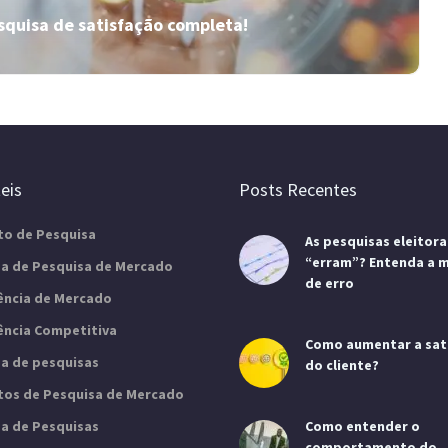
consumidores. Saiba mais com a Insider!
squisa de satisfação completa!
Insider ajuda: descubra mais sobre a
gestão da experiência do cliente!
eis
Posts Recentes
Já ouviu falar em CXM, ou gestão da experiência
to de Pesquisa
As pesquisas eleitora
do cliente? No artigo, a Insider explica o que é, e
“erram”? Entenda a 
mais. Confira!
a de Pesquisa de Mercado
de erro
gência de Mercado
gência Competitiva
Como aumentar a sat
a de pesquisas
do cliente?
utos de Pesquisa de Mercado
a de Pesquisas
Como entender o
comportamento do