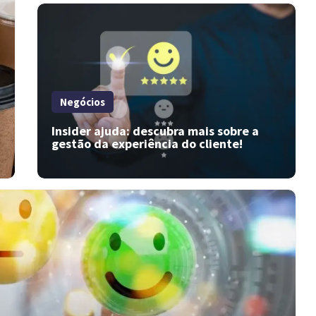
Negócios
Insider ajuda: descubra mais sobre a
gestão da experiência do cliente!
Novos consumidores: o que mudou
nos últimos tempos?
Com o início de um novo ano, é necessário
mapear e identificar as mudanças nos novos