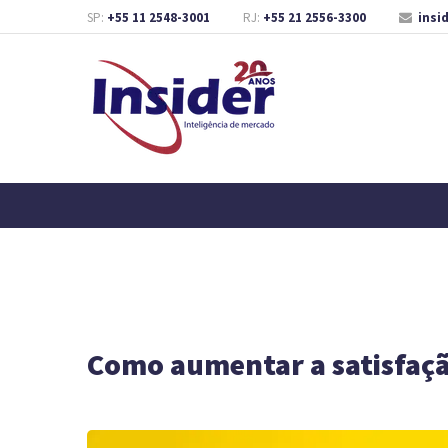
SP:
+55 11 2548-3001
RJ:
+55 21 2556-3300
insi
Como aumentar a satisfaçã