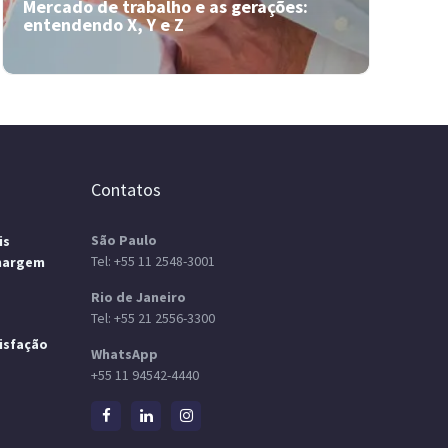
Insider explica. Confira!
Mercado de trabalho e as gerações:
entendendo X, Y e Z
Contatos
São Paulo
is
Tel:
+55 11 2548-3001
margem
Rio de Janeiro
Tel:
+55 21 2556-3300
isfação
WhatsApp
+55 11 94542-4440
Mercado de trabalho e as gerações:
entendendo X, Y e Z