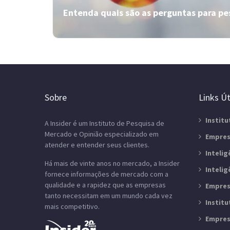
Entenda quais são as perguntas para pe
Teste de embalagem: por que o
design influencia a decisão de
compra?
Sobre
Links Út
Descubra como o teste de embalagem pode ser
Institu
A Insider é um Instituto de Pesquisa de
o diferencial do seu produto nas prateleiras. Leia
Mercado e Opinião especializado em
o artigo da Insider!
Empres
atender e entender seus clientes.
Inteli
Há mais de vinte anos no mercado, a Insider
Inteli
fornece informações de mercado com a
qualidade e a rapidez que as empresas
Empres
tanto necessitam em um mundo cada vez
Instit
mais competitivo.
Empres