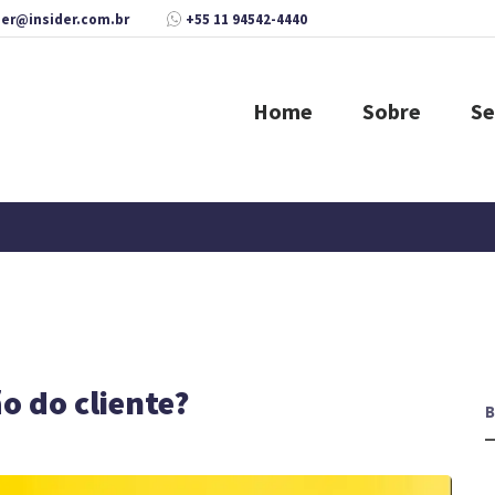
der@insider.com.br
+55 11 94542-4440
Home
Sobre
Se
o do cliente?