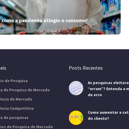
Quer melhorar sua imagem institucional? Inove
seguindo o Pacto Global da ONU. Confira mais
sobre o tema neste artigo da Insider!
como a pandemia atingiu o consumo?
Veja o perfil do consumidor da
terceira idade e saiba como alcançá-
lo!
eis
Posts Recentes
Caso a sua empresa ainda não pense no perfil do
to de Pesquisa
As pesquisas eleitora
consumidor da terceira idade, veja esse artigo e
“erram”? Entenda a 
descubra por que pensar nele.
a de Pesquisa de Mercado
de erro
gência de Mercado
gência Competitiva
Como aumentar a sat
a de pesquisas
do cliente?
utos de Pesquisa de Mercado