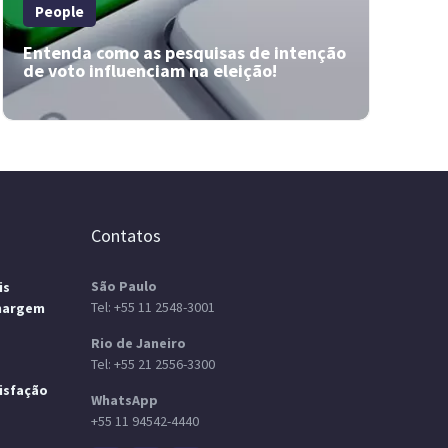
Saiba agora mesmo o que é customer
People
experience e como ela é importante para sua
empresa! Veja agora mesmo no blog da Insider.
Entenda como as pesquisas de intenção
de voto influenciam na eleição!
Contatos
São Paulo
is
Tel:
+55 11 2548-3001
margem
Rio de Janeiro
Tel:
+55 21 2556-3300
isfação
WhatsApp
+55 11 94542-4440
Entenda como as pesquisas de