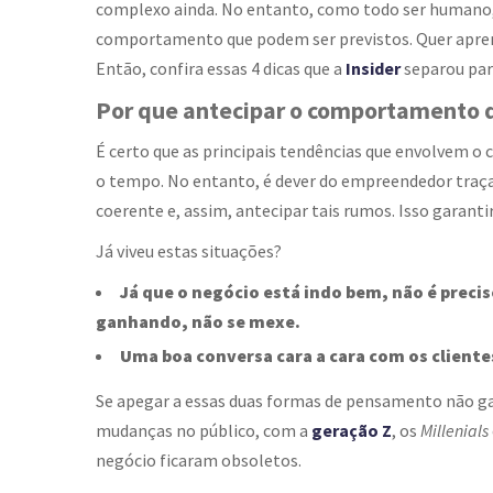
complexo ainda. No entanto, como todo ser humano,
comportamento que podem ser previstos. Quer apr
Então, confira essas 4 dicas que a
Insider
separou par
Por que antecipar o comportamento 
É certo que as principais tendências que envolvem
o tempo. No entanto, é dever do empreendedor traç
coerente e, assim, antecipar tais rumos. Isso garanti
Já viveu estas situações?
Já que o negócio está indo bem, não é preci
ganhando, não se mexe.
Uma boa conversa cara a cara com os clientes
Se apegar a essas duas formas de pensamento não 
mudanças no público, com a
geração Z
, os
Millenials
negócio ficaram obsoletos.