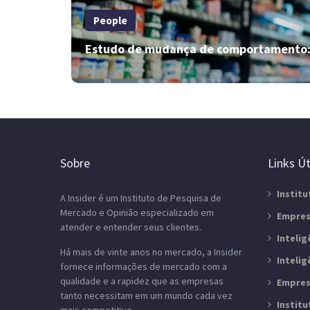
People
Estudo de mudança de comportamento: 
Geração de leads: como conquistar
novos clientes? A pesquisa diz!
Sobre
Links Út
Você sabe como conquistar novos clientes? A
Institu
A Insider é um Instituto de Pesquisa de
Insider é especialista em pesquisas de mercado e
Mercado e Opinião especializado em
pode te ajudar. Confira!
Empres
atender e entender seus clientes.
Inteli
Há mais de vinte anos no mercado, a Insider
Inteli
fornece informações de mercado com a
qualidade e a rapidez que as empresas
Empres
tanto necessitam em um mundo cada vez
Instit