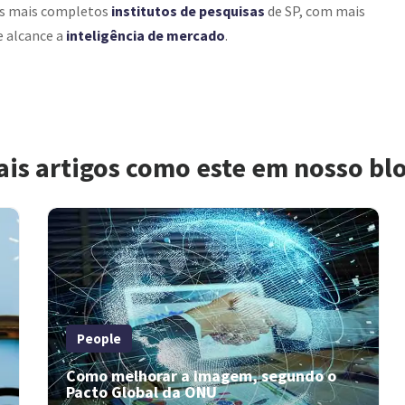
os mais completos
institutos de pesquisas
de SP, com mais
e alcance a
inteligência de mercado
.
ais artigos como este em nosso bl
People
Como melhorar a imagem, segundo o
Pacto Global da ONU