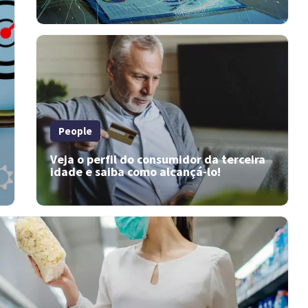
People
Veja o perfil do consumidor da terceira
idade e saiba como alcançá-lo!
Como melhorar a imagem, segundo
o Pacto Global da ONU