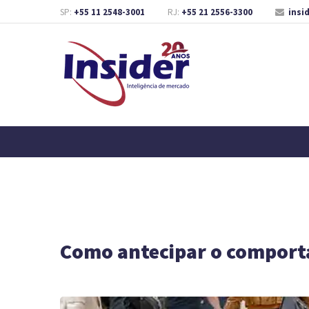
SP:
+55 11 2548-3001
RJ:
+55 21 2556-3300
insi
Como antecipar o compor