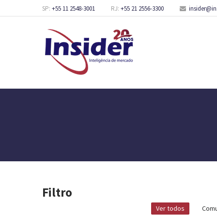
SP:
+55 11 2548-3001
RJ:
+55 21 2556-3300
insider@in
Filtro
Ver todos
Comu