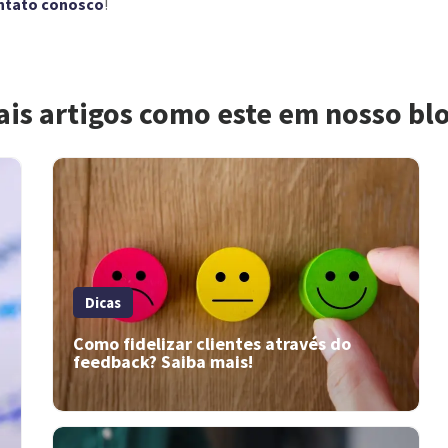
ntato conosco
!
ais artigos como este em nosso bl
Dicas
Como fidelizar clientes através do
feedback? Saiba mais!