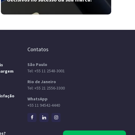
Contatos
São Paulo
is
Tel:
+55 11 2548-3001
margem
Rio de Janeiro
Tel:
+55 21 2556-3300
isfação
WhatsApp
+55 11 94542-4440
Como imagem e posicionamento
são decisivos no sucesso da sua
marca?
os?