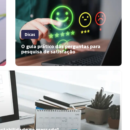
Dicas
O guia prático das perguntas para
pesquisa de satisfação
Como fidelizar clientes através do
feedback? Saiba mais!
Nesse artigo, você confere como fidelizar
clientes por meio do feedback. Saiba mais lendo
a seguir!
instabilidade no mercado?