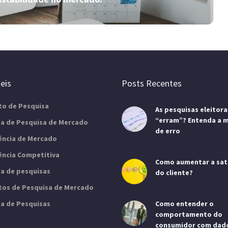
O guia prático das perguntas para
pesquisa de satisfação
eis
Posts Recentes
Você está fazendo as perguntas para pesquisa de
to de Pesquisa
As pesquisas eleitora
satisfação do jeito certo? Descubra como
“erram”? Entenda a 
estruturá-las para gerar insights reais!
a de Pesquisa de Mercado
de erro
gência de Mercado
gência Competitiva
Como aumentar a sat
a de pesquisas
do cliente?
utos de Pesquisa de Mercado
a de Pesquisas
Como entender o
comportamento do
a a instabilidade no mercado?
consumidor com dad