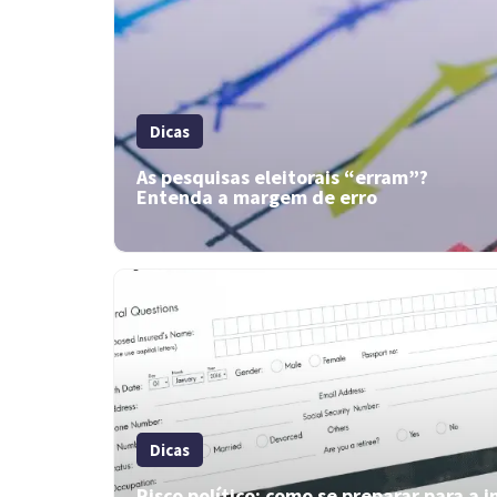
Dicas
As pesquisas eleitorais “erram”?
Entenda a margem de erro
Dicas
Risco político: como se preparar para a 