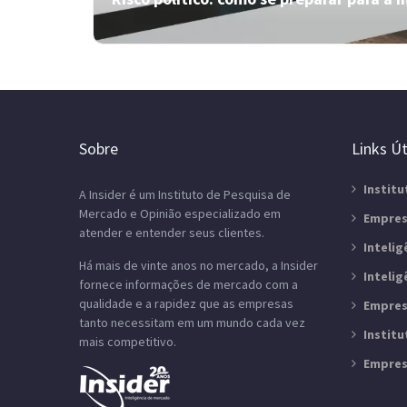
As pesquisas eleitorais “erram”?
Entenda a margem de erro
Sobre
Links Út
Entenda a estatística por trás dos dados. Veja se
Institu
A Insider é um Instituto de Pesquisa de
as pesquisas eleitorais "erram" ou se o resultado
Mercado e Opinião especializado em
das urnas reflete a dinâmica de última hora.
Empres
atender e entender seus clientes.
Inteli
Há mais de vinte anos no mercado, a Insider
Inteli
fornece informações de mercado com a
qualidade e a rapidez que as empresas
Empres
tanto necessitam em um mundo cada vez
Instit
mais competitivo.
Empres
Risco político: como se preparar par